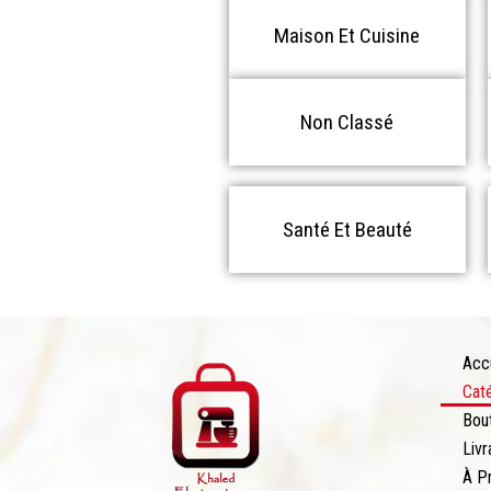
Maison Et Cuisine
Non Classé
Santé Et Beauté
Acc
Cat
Bou
Livr
À P