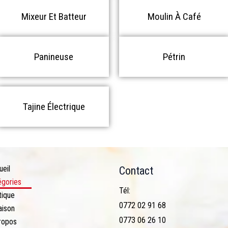
Mixeur Et Batteur
Moulin À Café
Panineuse
Pétrin
Tajine Électrique
ueil
Contact
égories
Tél:
tique
0772 02 91 68
aison
0773 06 26 10
ropos