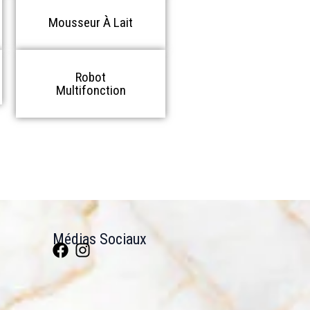
Mousseur À Lait
Robot
Multifonction
Médias Sociaux
F
I
a
n
c
s