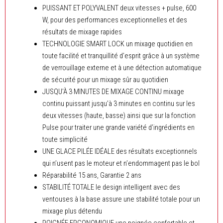
PUISSANT ET POLYVALENT deux vitesses + pulse, 600
W, pour des performances exceptionnelles et des
résultats de mixage rapides
TECHNOLOGIE SMART LOCK un mixage quotidien en
toute facilité et tranquillité d’esprit grâce à un système
de verrouillage externe et à une détection automatique
de sécurité pour un mixage sûr au quotidien
JUSQU’À 3 MINUTES DE MIXAGE CONTINU mixage
continu puissant jusqu’à 3 minutes en continu sur les
deux vitesses (haute, basse) ainsi que sur la fonction
Pulse pour traiter une grande variété d’ingrédients en
toute simplicité
UNE GLACE PILÉE IDÉALE des résultats exceptionnels
qui n’usent pas le moteur et n’endommagent pas le bol
Réparabilité 15 ans, Garantie 2 ans
STABILITÉ TOTALE le design intelligent avec des
ventouses à la base assure une stabilité totale pour un
mixage plus détendu
POIGNÉE ERGONOMIQUE une poignée confortable et