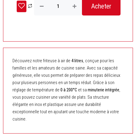
initial
actuel
Acheter
de
était :
est :
Air
Fryer
د.ج 14.900,00.
–
CRISTOR
–
4.2L
-1400W
Découvrez notre friteuse à air de
4 litres
, conçue pour les
familles et les amateurs de cuisine saine. Avec sa capacité
généreuse, elle vous permet de préparer des repas délicieux
pour plusieurs personnes en un temps réduit. Grâce à son
réglage de température de
0 à 200°C
et sa
minuterie intégrée
,
vous pouvez cuisiner une variété de plats. Sa structure
élégante en inox et plastique assure une durabilité
exceptionnelle tout en ajoutant une touche moderne à votre
cuisine.