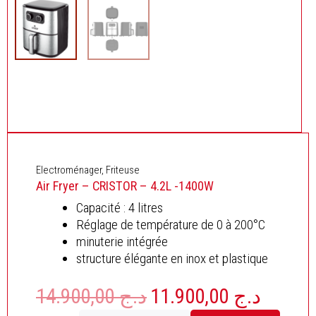
Electroménager
,
Friteuse
Air Fryer – CRISTOR – 4.2L -1400W
Capacité : 4 litres
Réglage de température de 0 à 200°C
minuterie intégrée
structure élégante en inox et plastique
14.900,00
د.ج
11.900,00
د.ج
Le
Le
prix
prix
quantité