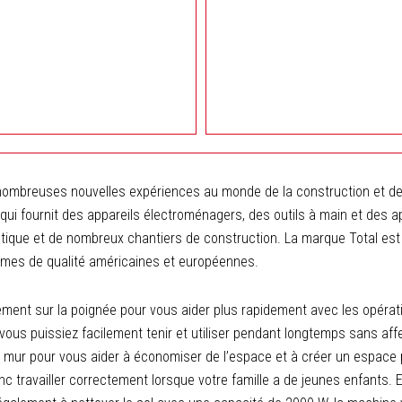
2000W
2.5L
Total
TVC20258
 nombreuses nouvelles expériences au monde de la construction et de
 fournit des appareils électroménagers, des outils à main et des ap
que et de nombreux chantiers de construction. La marque Total est o
rmes de qualité américaines et européennes.
tement sur la poignée pour vous aider plus rapidement avec les opération
us puissiez facilement tenir et utiliser pendant longtemps sans aff
mur pour vous aider à économiser de l’espace et à créer un espace pro
nc travailler correctement lorsque votre famille a de jeunes enfants.