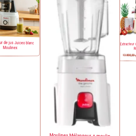
 jus Juiceo blanc
Extracteur de 
ulinex
Robus
13.800,00
د.ج