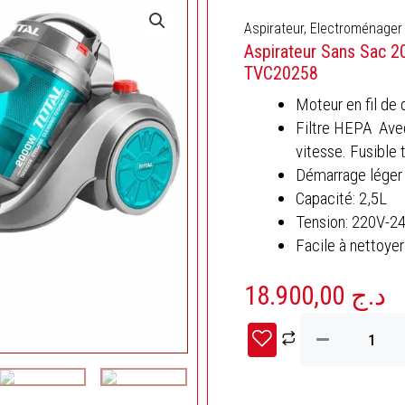
Aspirateur
,
Electroménager
Aspirateur Sans Sac 2
TVC20258
Moteur en fil de 
Filtre HEPA Avec
vitesse. Fusible
Démarrage léger
Capacité: 2,5L
Tension: 220V-2
Facile à nettoyer
18.900,00
د.ج
quantité
de
Aspirateur
Sans
Sac