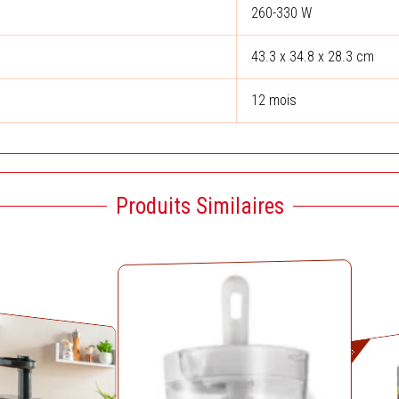
260-330 W
43.3 x ‎34.8 x 28.3 cm
12 mois
Produits Similaires
L
pr
Solde!
in
ét
1