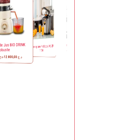
Jus BIO DRINK
Friteuse Classique Filtra One
Presse agrume Proficook PC-ZP
Extracteur de jus Juiceo blanc
te
1154
Moulinex
12.800,00
د.ج
Moulinex Mélangeur + moulin
1,75 l 500 W LM241B27