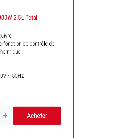
000W 2.5L Total
cuivre
 fonction de contrôle de
 thermique
40V ~ 50Hz
Acheter