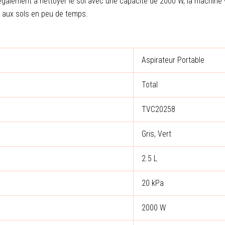
 également à nettoyer le sol avec une capacité de 2000 W, la machine 
 aux sols en peu de temps.
Aspirateur Portable
Total
TVC20258
Gris, Vert
2.5 L
20 kPa
2000 W