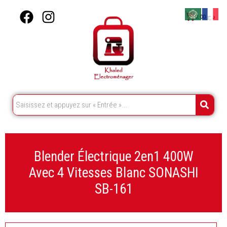
Aller
F
I
Cart
0,00
د.ج
au
a
n
contenu
c
s
e
t
b
a
o
g
o
r
k
a
m
Blender Électrique 2en1 400W
Avec 4 Vitesses Blanc SONASHI
SB-161