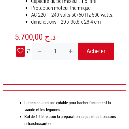
Capacité du bol mixeur : 1,5 litre
Protection moteur thermique
AC 220 – 240 volts 50/60 Hz 500 watts.
dimenctions : 20 x 35,8 x 28,4 cm
5.700,00
د.ج
quantité
Acheter
de
Blender
Électrique
2en1
400W
Avec
4
Vitesses
Blanc
Lames en acier inoxydable pour hacher facilement la
SONASHI
SB-
viande et les légumes.
161
Bol de 1,6 litre pour la préparation de jus et de boissons
rafraîchissantes.