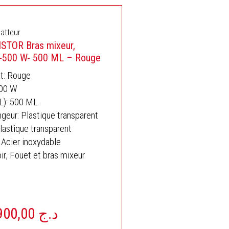
Batteur
ISTOR Bras mixeur,
t -500 W- 500 ML – Rouge
it: Rouge
500 W
(L): 500 ML
geur: Plastique transparent
lastique transparent
 Acier inoxydable
ir, Fouet et bras mixeur
4.900,00
د.ج
Le
x
prix