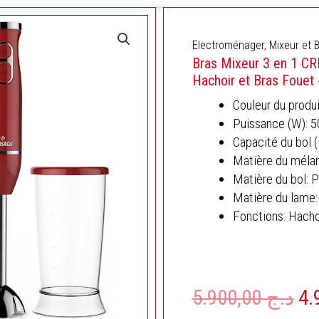
Electroménager
,
Mixeur et 
Bras Mixeur 3 en 1 CR
Hachoir et Bras Foue
Couleur du produ
Puissance (W): 
Capacité du bol 
Matière du mélan
Matière du bol: P
Matière du lame:
Fonctions: Hacho
5.900,00
د.ج
Le
pri
quantité