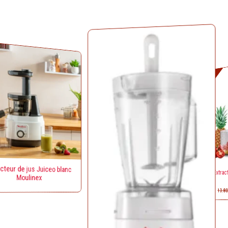
L
pr
Solde!
in
ét
1
 jus Juiceo blanc
Extracteur de 
ulinex
Robus
13.800,00
د.ج