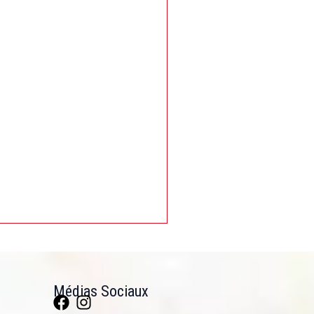
Moulinex Mélangeur + moulin
1,75 l 500 W LM241B27
Médias Sociaux