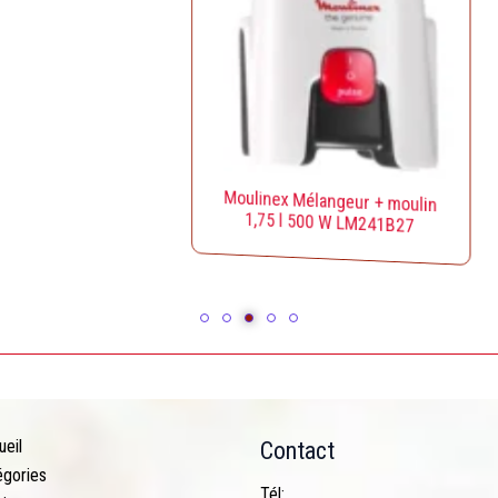
Moulinex Mélangeur + moulin
1,75 l 500 W LM241B27
ueil
Contact
égories
Tél: