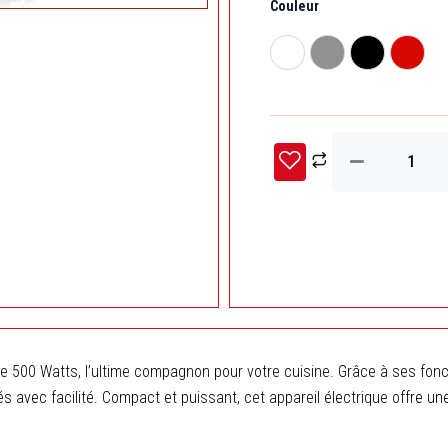
Couleur
ini
de
Bras
éta
Mixeur
3
en
1
CRISTOR
Bras
mixeur,
Hachoir
et
Bras
Fouet
-500
W-
500
ML
–
e 500 Watts, l’ultime compagnon pour votre cuisine. Grâce à ses fonct
Rouge
és avec facilité. Compact et puissant, cet appareil électrique offre u