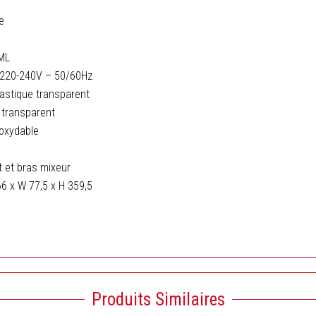
e
 ML
: 220-240V – 50/60Hz
astique transparent
e transparent
noxydable
t et bras mixeur
66 x W 77,5 x H 359,5
Produits Similaires