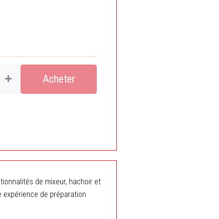
tial
actuel
it :
est :
د.ج 4.900,00.
د.ج 5.900,00.
Acheter
ionnalités de mixeur, hachoir et
ne expérience de préparation