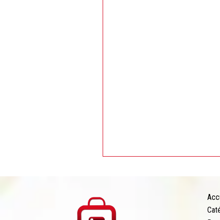
Moulinex Mélangeur + moulin
1,75 l 500 W LM241B27
Acc
Cat