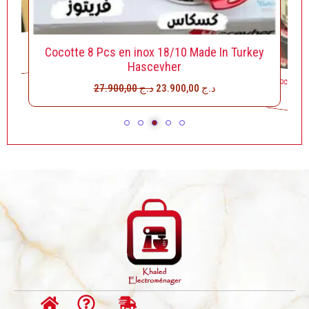
K SEB
Cocotte 8 Pcs en inox 18/10 Made In Turkey
د
Hascevher
Cocotte 7
27.900,00
د.ج
23.900,00
د.ج