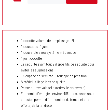
Cocotte
6
L
-
04
Pcs
-
inox
1 cocotte volume de remplissage : 6L
18/10
Sinarco
1 couscous légume
1 couvercle avec système mécanique
1 joint cocotte
La sécurité avant tout 2 dispositifs de sécurité pour
éviter les surpressions
1 Soupape de sécurité + soupape de pression
Matériel : alliage inox de qualité
Passe au lave-vaisselle (retirez le couvercle)
Économie d’énergie : environ 45%. La cuisson sous
pression permet d’économiser du temps et des
efforts, de la tendreté