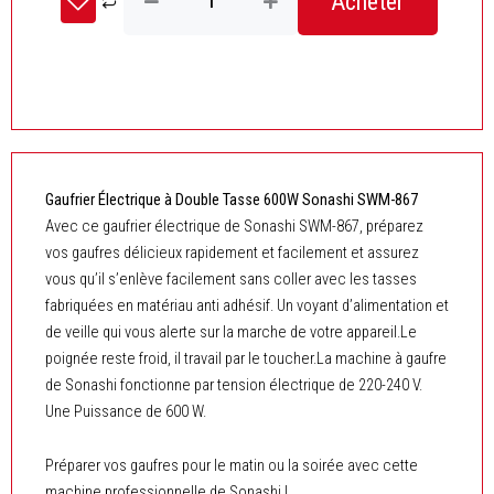
Acheter
de
Gaufrier
Électrique
à
Double
Tasse
600W
Sonashi
SWM-
Gaufrier Électrique à Double Tasse 600W Sonashi SWM-867
867
Avec ce gaufrier électrique de Sonashi SWM-867, préparez
vos gaufres délicieux rapidement et facilement et assurez
vous qu’il s’enlève facilement sans coller avec les tasses
fabriquées en matériau anti adhésif. Un voyant d’alimentation et
de veille qui vous alerte sur la marche de votre appareil.Le
poignée reste froid, il travail par le toucher.La machine à gaufre
de Sonashi fonctionne par tension électrique de 220-240 V.
Une Puissance de 600 W.
Préparer vos gaufres pour le matin ou la soirée avec cette
machine professionnelle de Sonashi !