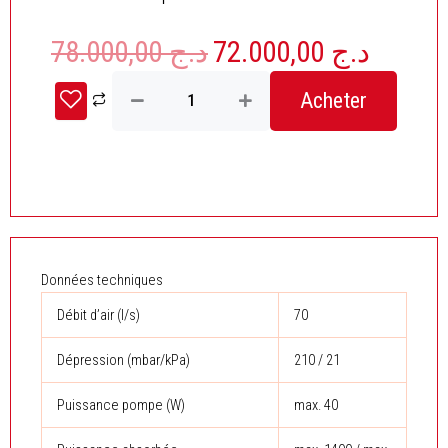
78.000,00
د.ج
72.000,00
د.ج
Le
Le
prix
prix
quantité
initial
actuel
Acheter
de
était :
est :
L'injecteur-
extracteur
د.ج 78.000,00.
Kärcher
SE
4001
Données techniques
Débit d’air (l/s)
70
Dépression (mbar/kPa)
210 / 21
Puissance pompe (W)
max. 40