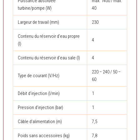
Puissance absorbée
max. 1400 / max.
turbine/pompe (W)
40
Largeur de travail (mm)
230
Contenu du réservoir d’eau propre
4
(l)
Contenu du réservoir d’eau sale (l)
4
220 – 240 / 50 –
Type de courant (V/
Hz
)
60
Débit d’injection (l/min)
1
Pression d’injection (bar)
1
Câble d’alimentation (m)
7,5
Poids sans accessoires (kg)
7,8