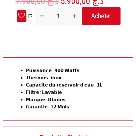
7.900,00
د.ج
5.900,00
د.ج
Le
Le
prix
prix
quantité
initial
actuel
Acheter
de
était :
est :
Machine
à
د.ج 7.900,00.
café
10
tasses
avec
Thermos
inox
𝗣𝘂𝗶𝘀𝘀𝗮𝗻𝗰𝗲 : 𝟵𝟬𝟬 𝗪𝗮𝘁𝘁𝘀
Rhinos
𝗧𝗵𝗲𝗿𝗺𝗼𝘀 : 𝗶𝗻𝗼𝘅
𝗖𝗮𝗽𝗮𝗰𝗶𝘁𝗲 𝗱𝘂 𝗿𝗲𝘀𝗲𝗿𝘃𝗼𝗶𝗿 𝗱’𝗲𝗮𝘂 : 𝟭𝗟
𝗙𝗶𝗹𝘁𝗿𝗲 : 𝗟𝗮𝘃𝗮𝗯𝗹𝗲
𝗠𝗮𝗿𝗾𝘂𝗲 : 𝗥𝗵𝗶𝗻𝗼𝘀
𝗚𝗮𝗿𝗮𝗻𝘁𝗶𝗲 : 𝟭𝟮 𝗠𝗼𝗶𝘀