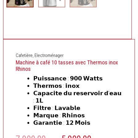
Cafetière
,
Electroménager
Machine à café 10 tasses avec Thermos inox
Rhinos
𝗣𝘂𝗶𝘀𝘀𝗮𝗻𝗰𝗲 : 𝟵𝟬𝟬 𝗪𝗮𝘁𝘁𝘀
𝗧𝗵𝗲𝗿𝗺𝗼𝘀 : 𝗶𝗻𝗼𝘅
𝗖𝗮𝗽𝗮𝗰𝗶𝘁𝗲 𝗱𝘂 𝗿𝗲𝘀𝗲𝗿𝘃𝗼𝗶𝗿 𝗱’𝗲𝗮𝘂
: 𝟭𝗟
𝗙𝗶𝗹𝘁𝗿𝗲 : 𝗟𝗮𝘃𝗮𝗯𝗹𝗲
𝗠𝗮𝗿𝗾𝘂𝗲 : 𝗥𝗵𝗶𝗻𝗼𝘀
𝗚𝗮𝗿𝗮𝗻𝘁𝗶𝗲 : 𝟭𝟮 𝗠𝗼𝗶𝘀