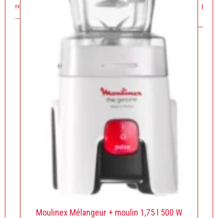
Moulinex
Extrac
Moulinex Mélangeur + moulin 1,75 l 500 W