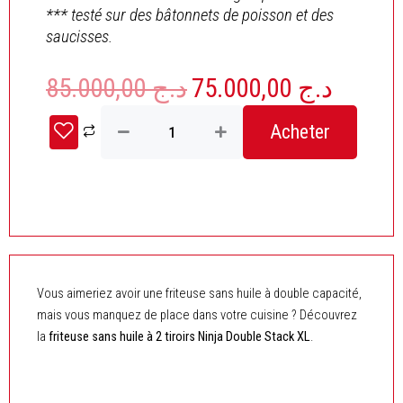
*** testé sur des bâtonnets de poisson et des
saucisses.
85.000,00
د.ج
75.000,00
د.ج
Le
Le
prix
prix
quantité
initial
actuel
Acheter
de
était :
est :
Ninja
Double
د.ج 85.000,00.
Stack
XL
Friteuse
sans
huile
Vous aimeriez avoir une friteuse sans huile à double capacité,
mais vous manquez de place dans votre cuisine ? Découvrez
la
friteuse sans huile à 2 tiroirs Ninja Double Stack XL
.