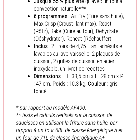
Jusqu’à 55 % plus vite
qu’avec un four à
convection naturelle***
6 programmes
: Air Fry (Frire sans huile),
Max Crisp (Croustillant max), Roast
(Rôtir), Bake (Cuire au four), Dehydrate
(Déshydrater), Reheat (Réchauffer)
Inclus
: 2 tiroirs de 4,75 L antiadhésifs et
lavables au lave-vaisselle, 2 plaques de
cuisson, 2 grilles de cuisson en acier
inoxydable, un livret de recettes
Dimensions
: H : 38,5 cm x L : 28 cm x P
: 47 cm.
Poids
: 10,3 kg.
Couleur
: gris
foncé.
* par rapport au modèle AF400.
** tests et calculs réalisés sur la cuisson de
saucisses en utilisant la friture sans huile, par
rapport à un four 68L de classe énergétique A et
un four de 71L de classe énergétique A+.