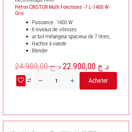
Electroménager
,
Pétrin
Pétrin CRISTOR Multi Fonctions -7 L-1400 W-
Gris
Puissance : 1400 W
6 niveaux de vitesses
un bol mélangeur spacieux de 7 litres,
Hachoir à viande
Blender
24.900,00
د.ج
22.900,00
د.ج
Le
Le
prix
prix
quantité
initial
actuel
Acheter
de
était :
est :
Pétrin
CRISTOR
د.ج 24.900,00.
Multi
Fonctions
-7
L-
1400
W-