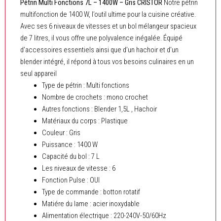
Pétrin Multi Fonctions 7L – 1400W – Gris CRISTOR
Notre pétrin
Gris
multifonction de 1400 W, l’outil ultime pour la cuisine créative.
Avec ses 6 niveaux de vitesses et un bol mélangeur spacieux
de 7 litres, il vous offre une polyvalence inégalée. Équipé
d’accessoires essentiels ainsi que d’un hachoir et d’un
blender intégré, il répond à tous vos besoins culinaires en un
seul appareil
Type de pétrin : Multi fonctions
Nombre de crochets : mono crochet
Autres fonctions : Blender 1,5L , Hachoir
Matériaux du corps : Plastique
Couleur : Gris
Puissance : 1400 W
Capacité du bol : 7 L
Les niveaux de vitesse : 6
Fonction Pulse : OUI
Type de commande : botton rotatif
Matiére du lame : acier inoxydable
Alimentation électrique : 220-240V-50/60Hz