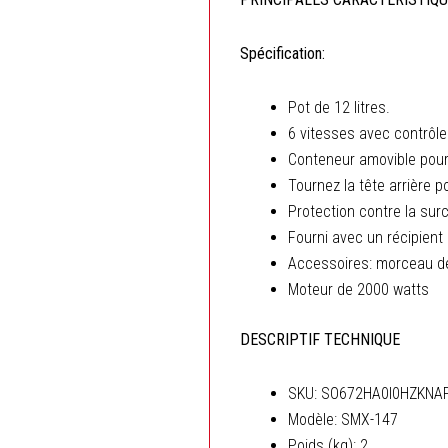
Spécification:
Pot de 12 litres.
6 vitesses avec contrôle
Conteneur amovible pour u
Tournez la tête arrière p
Protection contre la sur
Fourni avec un récipient
Accessoires: morceau de 
Moteur de 2000 watts
DESCRIPTIF TECHNIQUE
SKU
: SO672HA0I0HZKNA
Modèle
: SMX-147
Poids (kg)
: 2