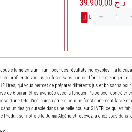
39.900,00
د.ج
quantité
de
Pétrin
Multifonction
En
Acier
Inoxydable
12
L
–
double lame en aluminium, pour des résultats incroyables, il a la capac
2000
W
t de profiter de vos jus préférés sans aucun effort. Le mélangeur dis
Sonashi
12 litres, qui vous permet de préparer différents jus et boissons pour
SMX-
pose de 6 paramètres avancés avec la fonction Pulse pour contrôler 
147
ispose d’une tête d’inclinaison arrière pour un fonctionnement facile e
dans un design durable dans une belle couleur SILVER, ce qui en fait 
ce Produit sur notre site Jumia Algérie et recevez la chez vous dans le
UES