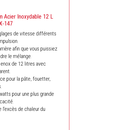
En Acier Inoxydable 12 L
X-147
glages de vitesse différents
mpulsion.
arrière afin que vous puissiez
ndre le mélange.
 enox de 12 litres avec
arent.
ce pour la pâte, fouetter,
.
atts pour une plus grande
icacité.
 l’excès de chaleur du