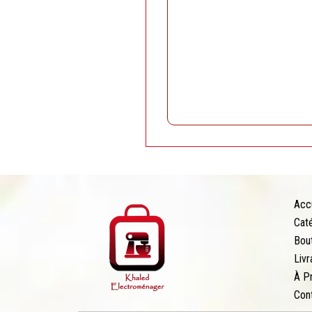
Acc
Cat
Bou
Livr
À P
Con