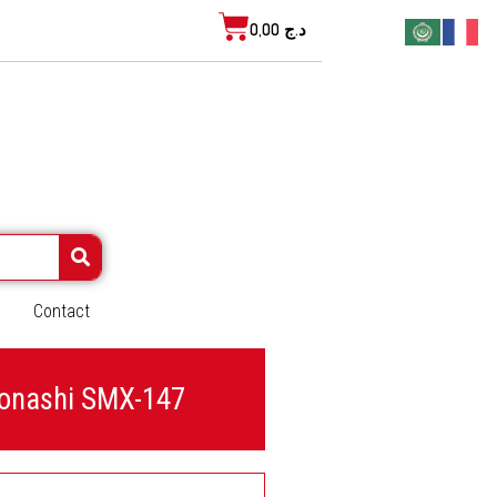
Cart
0,00
د.ج
Contact
 Sonashi SMX-147