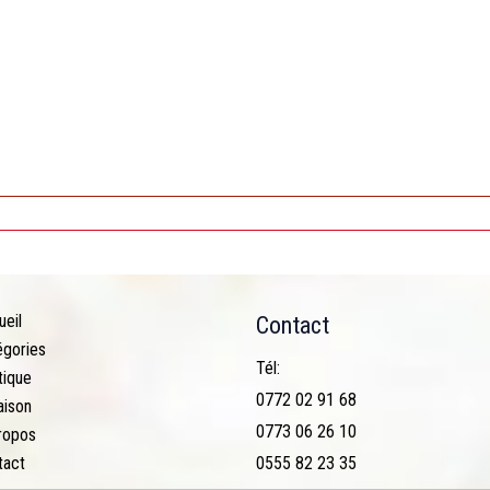
ueil
Contact
égories
Tél:
tique
0772 02 91 68
aison
0773 06 26 10
ropos
tact
0555 82 23 35